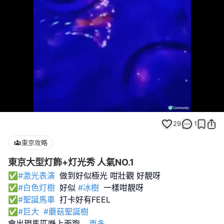
Loaded
:
Unmute
100.00%
29
1
東京攻略
東京大型灯飾+灯光秀 人氣NO.1
✅
#激光表演
做到好似極光 咁壯觀 好靚呀
✅
#白色灯樹
好似
#冰樹
一樣咁靚呀
✅
#聖誕馬車
打卡好有FEEL
✅
#巨大
#蘑菇聖誕樹
會出現馬匹喺上面跑
...
更多