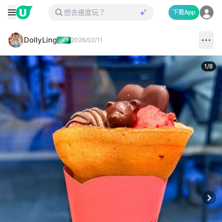
下載App
DollyLing
2026/02/11
1
/
8
Next