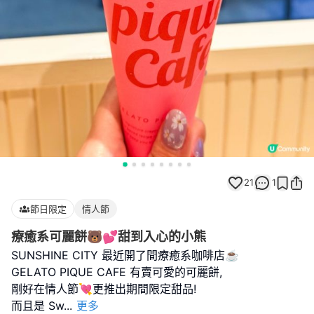
21
1
節日限定
情人節
療癒系可麗餅🐻💕甜到入心的小熊
SUNSHINE CITY 最近開了間療癒系咖啡店☕️
GELATO PIQUE CAFE 有賣可愛的可麗餅,
剛好在情人節💘更推出期間限定甜品!
而且是 Sw
...
更多