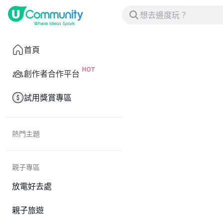
首頁
創作者合作平台
試用獎賞專區
熱門主題
親子專區
放電好去處
親子旅遊