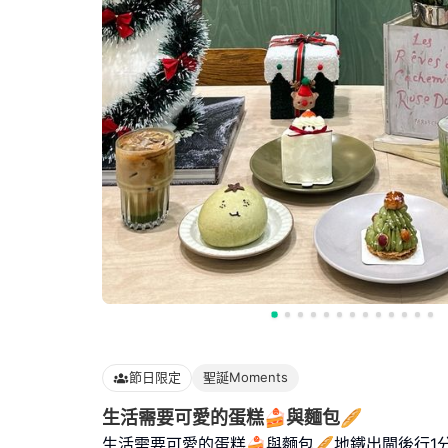
節日限定
聖誕Moments
生活需要可愛的蛋糕🍰與麵包🥖
生活需要可愛的蛋糕🍰與麵包🥖地鐵出閘後行1