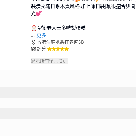
裝潢充滿日系木質風格,加上節日裝飾,很適合與
光💕
...
更多
香港油麻地窩打老道3B
評分
顯示所有留言(
2
)...