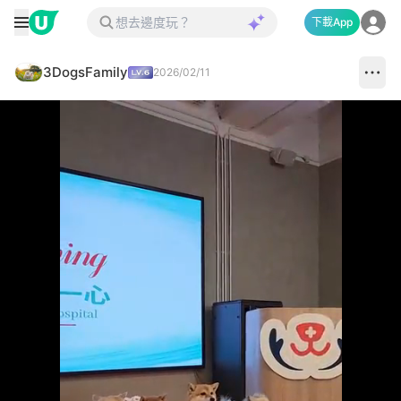
下載App
3DogsFamily
2026/02/11