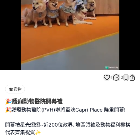
Loaded
:
Unmute
100.00%
1
0
寵物
🎉護寵動物醫院開幕禮
🎉護寵動物醫院(PVH)喺將軍澳Capri Place 隆重開幕!
開幕禮星光熠熠~近200位政界､地區領袖及動物福利機構
代表齊集祝賀✨