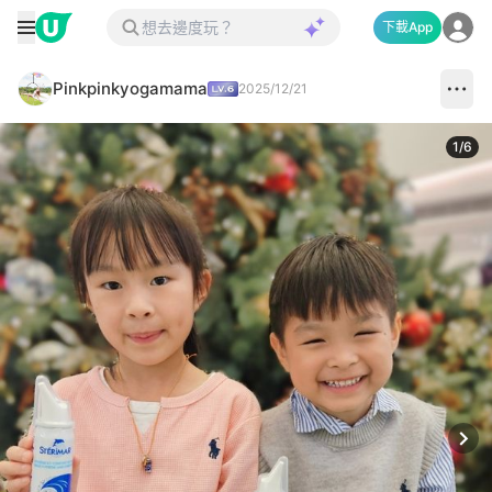
下載App
Pinkpinkyogamama
2025/12/21
1
/
6
Next