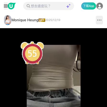
下載App
Monique Heung
2025/12/19