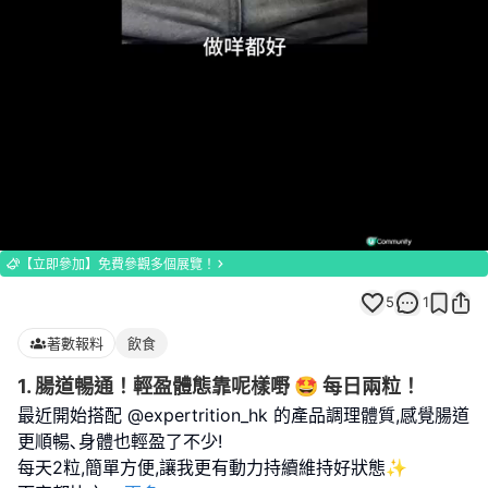
Loaded
:
Unmute
84.62%
【立即參加】免費參觀多個展覽！
5
1
著數報料
飲食
1. 腸道暢通！輕盈體態靠呢樣嘢 🤩 每日兩粒！
最近開始搭配 @expertrition_hk 的產品調理體質,感覺腸道
更順暢､身體也輕盈了不少!
每天2粒,簡單方便,讓我更有動力持續維持好狀態✨