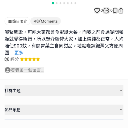
0
0
節日限定
聖誕Moments
嚟緊聖誕，可能大家都會食聖誕大餐，而我之前食過呢間餐
廳就覺得唔錯，所以想介紹俾大家，加上價錢都正常，人均
唔使900蚊，有開胃菜主食同甜品，地點喺銅鑼灣又方便周
圍
...
更多
評分
發表第一個留言...
社群主題
熱門地點