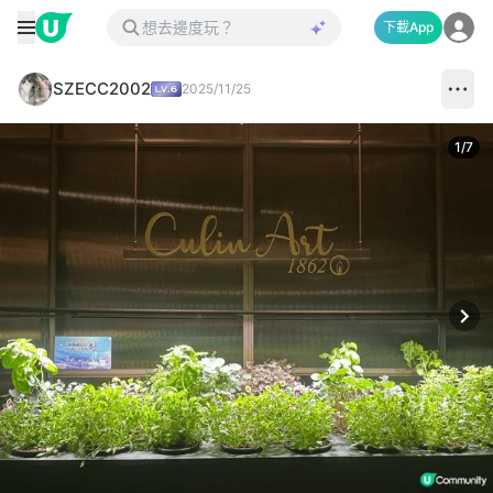
下載App
SZECC2002
2025/11/25
1
/
7
Next