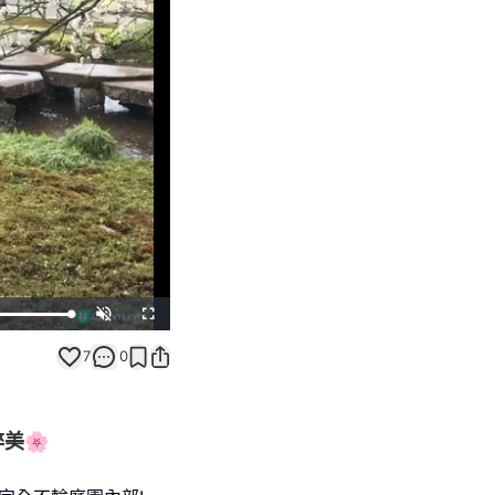
Unmute
Fullscreen
7
0
美🌸