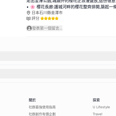
走出金澤公園,城牆外的櫻花正浪漫盛放,這份愜意
• 🌸 櫻花長廊:護城河畔的櫻花整齊排開,築起
日本石川縣金澤市
評分
發表第一個留言...
關於
探索
社群最強使用指南
U Lifestyle
社群創作有價企劃
Travel