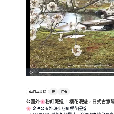
Loaded
:
Replay
100.00%
日本攻略
玩
打卡
公園外🌸粉紅隧道！ 櫻花漫遊，日式古意醉
🌸 金澤公園外:漫步粉紅櫻花隧道