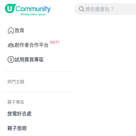
首頁
創作者合作平台
試用獎賞專區
熱門主題
親子專區
放電好去處
親子旅遊