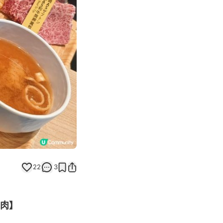
Next slide
22
3
燒肉】