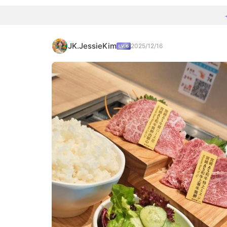
JK.JessieKim
2025/12/16