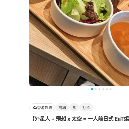
香港攻略
商場
食
打卡
【外星人 + 飛船 x 太空 = 一人前日式 EaT