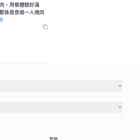
燒肉，用餐體驗好滿
，都係我食過一人燒肉
多
其他