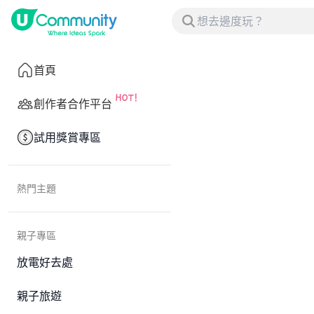
首頁
創作者合作平台
試用獎賞專區
熱門主題
親子專區
放電好去處
親子旅遊