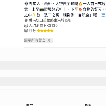
👽外星人、飛船、太空做主題嘅🔥一人前日式
意，上至📸環境好岩打卡、下至🍖食物的質素
之中✨數一數二之高！絕對係「自私食」嘅
...
更
香港坑口重華路東港城商場
人均消費
HK$
130
評分
顯示所有留言(
3
)...
關於
探索