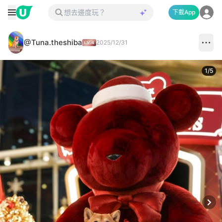
下載App
@Tuna.theshiba
2025/12/31
1
/
5
Next