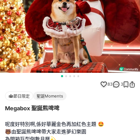
83
3
節日限定
聖誕Moments
Megabox 聖誕熊啤啤
呢度好特別啊,係好華麗金色再加紅色主題 🤩
🐻由聖誕熊啤啤帶大家走進夢幻樂園
為開箱巨型倒數月曆💫