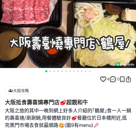
4
0
大阪攻略
大阪抵食壽喜燒專門店🥩超靚和牛
大阪之旅的其中一晚到網上好多人介紹的｢鶴屋｣食一人一鍋
的壽喜燒/涮涮鍋,用餐體驗良好🥩餐廳位於日本橋附近,逛
完黑門市場去食就最順路😋(圖9有menu)🥢