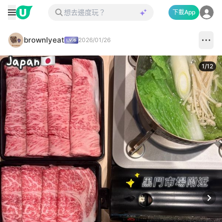
下載App
brownlyeat
2026/01/26
1
/
12
Next