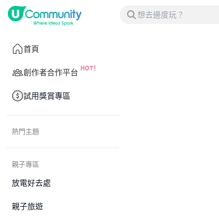
首頁
創作者合作平台
試用獎賞專區
熱門主題
親子專區
放電好去處
親子旅遊