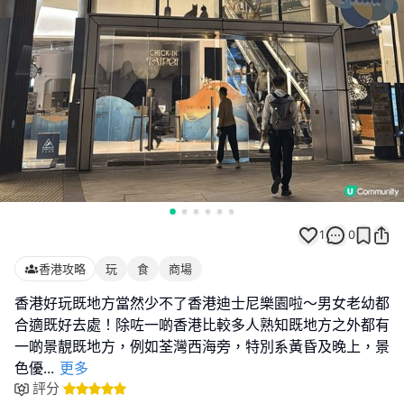
1
0
香港攻略
玩
食
商場
香港好玩既地方當然少不了香港迪士尼樂園啦～男女老幼都
合適既好去處！除咗一啲香港比較多人熟知既地方之外都有
一啲景靚既地方，例如荃灣西海旁，特別系黃昏及晚上，景
色優
...
更多
評分