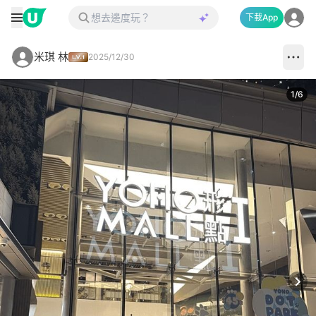
下載App
米琪 林
2025/12/30
1
/
6
Next