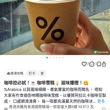
7
1
香港攻略
打卡
食
咖啡控必試！☕️ 咖啡雪糕🍦 滋味爆燈！😋
%Arabica 以其風味細緻、香氣豐富的咖啡而聞名， 唔知
大家有冇食過佢哋嘅咖啡味雪糕，以優質阿拉比卡咖啡豆製
成， 口感順滑清爽， 每一啖都充滿著天然的咖啡冰
...
更多
香港赤鱲角香港國際機場一號客運大樓6樓 6E813 及