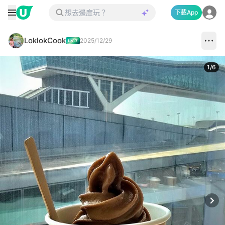
下載App
LoklokCook
2025/12/29
1
/
6
Next