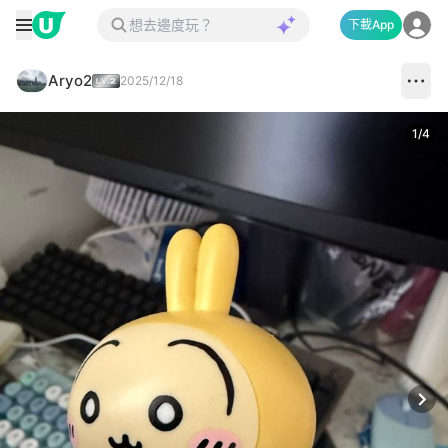
下載App
Aryo2
2025/12/18
1
/
4
Next