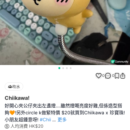
0
0
吹水
Chiikawa!
好開心夾公仔夾出左盞燈….雖然燈嘅亮度好雞,但係造型搭
夠🧡!另外circle k做緊特價 $20就買到Chiikawa x 珍寶珠!
小朋友超鍾意呀!
#Chii
...
更多
人均消費
HK$
20