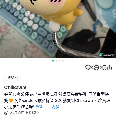
0
0
吹水
Chiikawa!
好開心夾公仔夾出左盞燈….雖然燈嘅亮度好雞,但係造型搭
夠🧡!另外circle k做緊特價 $20就買到Chiikawa x 珍寶珠!
小朋友超鍾意呀!
#Chii
...
更多
人均消費
HK$
20