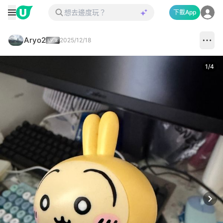
下載App
Aryo2
2025/12/18
1
/
4
Next