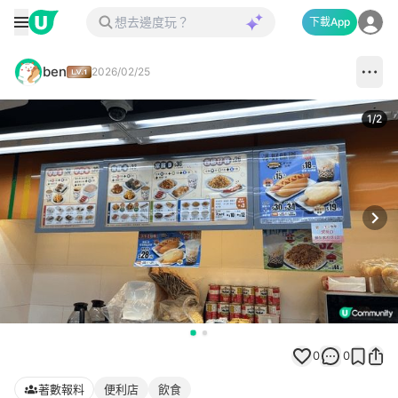
下載App
ben
2026/02/25
1
/
2
Next
0
0
著數報料
便利店
飲食