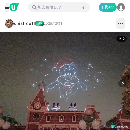
下載App
unizfree11
2025/12/31
1
/
12
Next