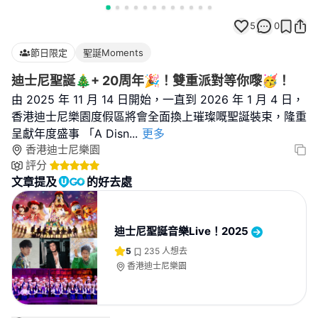
5
0
節日限定
聖誕Moments
迪士尼聖誕🎄+ 20周年🎉！雙重派對等你嚟🥳！
由 2025 年 11 月 14 日開始，一直到 2026 年 1 月 4 日，
香港迪士尼樂園度假區將會全面換上璀璨嘅聖誕裝束，隆重
呈獻年度盛事 「A Disn
...
更多
香港迪士尼樂園
評分
文章提及
的好去處
迪士尼聖誕音樂Live！2025
5
235
人想去
香港迪士尼樂園