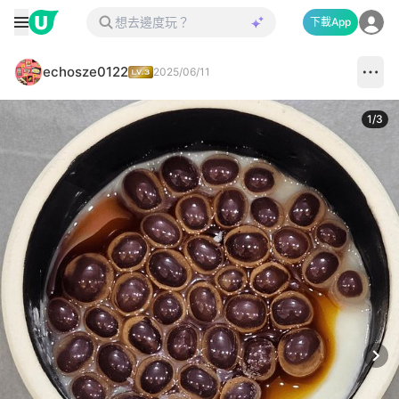
下載App
echosze0122
2025/06/11
1
/
3
Next