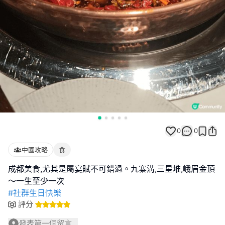
0
0
中國攻略
食
成都美食,尤其是屬宴賦不可錯過。九寨溝,三星堆,峨眉金頂
#社群生日快樂
評分
發表第一個留言...