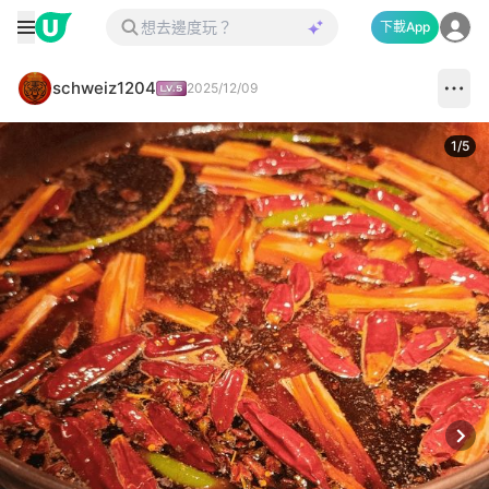
下載App
schweiz1204
2025/12/09
1
/
5
Next