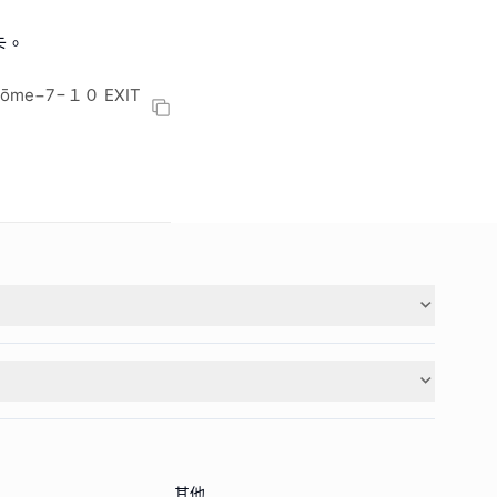
卡。
-chōme−7−１０ EXIT
其他