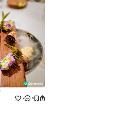
Next slide
6
4