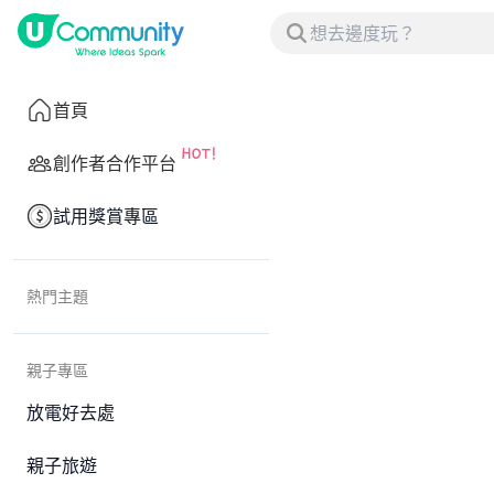
首頁
創作者合作平台
試用獎賞專區
熱門主題
親子專區
放電好去處
親子旅遊