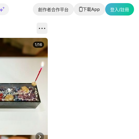
下載App
創作者合作平台
登入/註冊
1
/
16