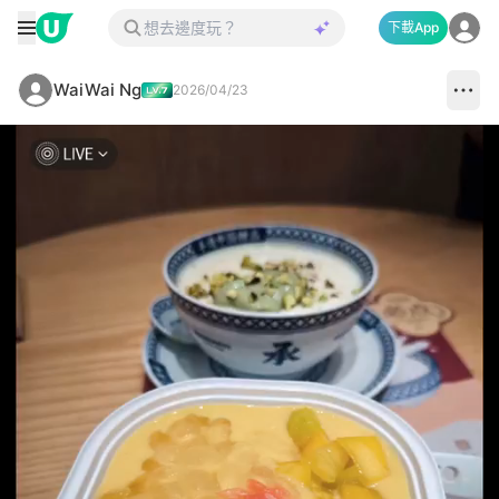
下載App
WaiWai Ng
2026/04/23