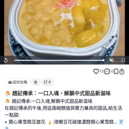
Loaded
:
Replay
Unmute
Full
100.00%
13
0
深圳攻略
食
打卡
🍮 趙記傳承：一口入魂，解鎖中式甜品新滋味
🍮 趙記傳承:一口入魂,解鎖中式甜品新滋味
在趙記傳承的午後,用這兩碗顏值與實力兼具的甜品,給生活
一點甜:
• 開心果雪糕豆腐花 🍦:滑嫩豆花碰撞濃醇開心果雪糕
...
更
多