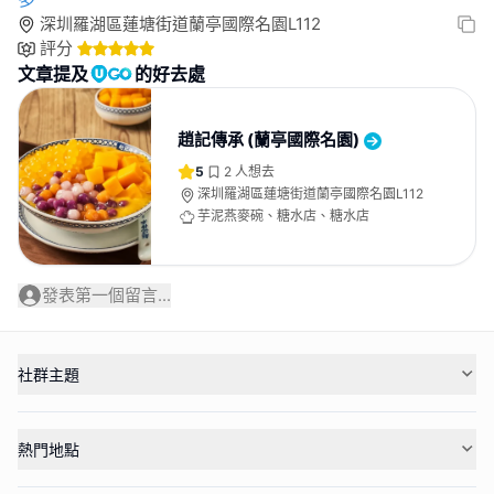
深圳羅湖區蓮塘街道蘭亭國際名園L112
評分
文章提及
的好去處
趙記傳承 (蘭亭國際名園)
5
2
人想去
深圳羅湖區蓮塘街道蘭亭國際名園L112
芋泥燕麥碗、糖水店、糖水店
發表第一個留言...
社群主題
熱門地點