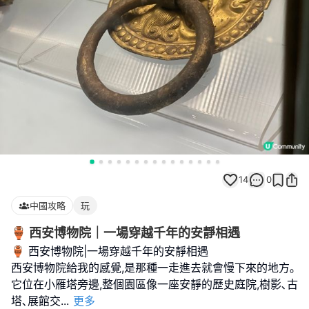
14
0
中國攻略
玩
🏺 西安博物院｜一場穿越千年的安靜相遇
🏺 西安博物院|一場穿越千年的安靜相遇
西安博物院給我的感覺,是那種一走進去就會慢下來的地方｡
它位在小雁塔旁邊,整個園區像一座安靜的歷史庭院,樹影､古
塔､展館交
...
更多