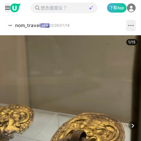
下載App
nom_travel
2026/01/18
1
/
15
Next