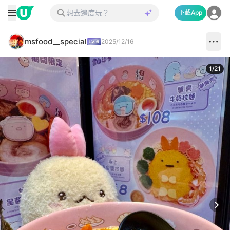
下載App
msfood__special
2025/12/16
1
/
21
Next