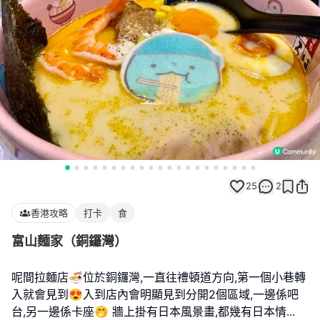
25
2
香港攻略
打卡
食
富山麵家（銅鑼灣）
呢間拉麵店🍜位於銅鑼灣,一直往禮頓道方向,第一個小巷轉
入就會見到😍入到店內會明顯見到分開2個區域,一邊係吧
台,另一邊係卡座🤭 牆上掛有日本風景畫,都幾有日本情
...