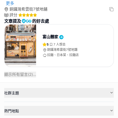
更多
銅鑼灣希雲街7號地舖
評分
文章提及
的好去處
富山麵家
5
7
人想去
銅鑼灣希雲街7號地舖
拉麵、日本菜、拉麵店
顯示所有留言(
2
)...
社群主題
熱門地點