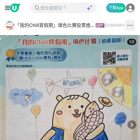
下載App
「我的Chill賞假期」填色比賽投票進行中✅
2026/06/01
1
/
2
Next