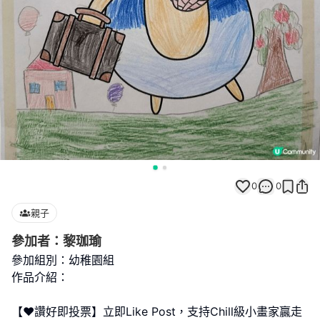
0
0
親子
參加者：黎珈瑜
參加組別：幼稚園組
作品介紹：
【❤️讚好即投票】立即Like Post，支持Chill級小畫家贏走