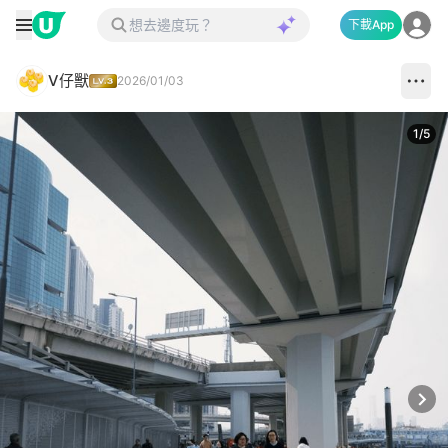
下載App
V仔獸
2026/01/03
1
/
5
Next