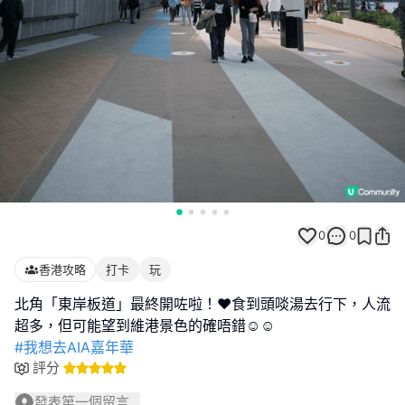
0
0
香港攻略
打卡
玩
北角「東岸板道」最終開咗啦！❤️食到頭啖湯去行下，人流
#我想去AIA嘉年華
評分
發表第一個留言...