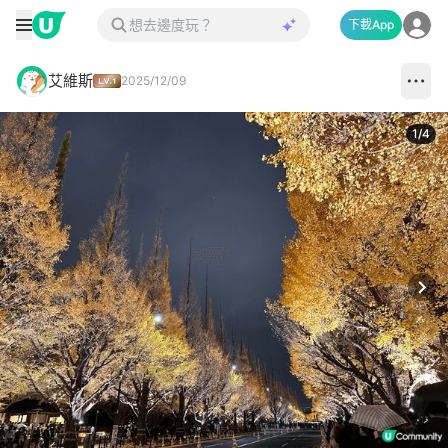
下載App
艾維斯
2025/12/09
1
/
4
Next