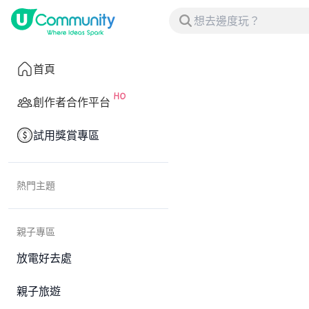
首頁
創作者合作平台
試用獎賞專區
熱門主題
親子專區
放電好去處
親子旅遊