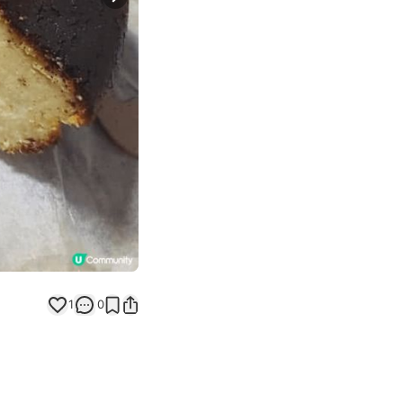
Next slide
1
0