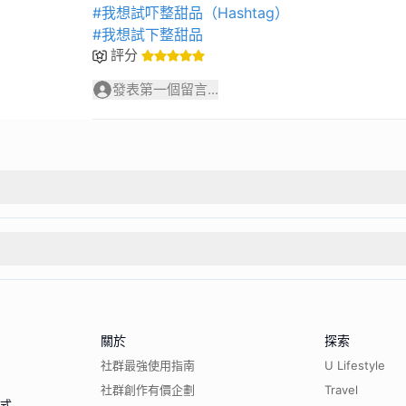
#我想試吓整甜品（Hashtag）
#我想試下整甜品
評分
發表第一個留言...
關於
探索
社群最強使用指南
U Lifestyle
社群創作有價企劃
Travel
程式