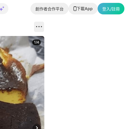
下載App
創作者合作平台
登入/註冊
1
/
4