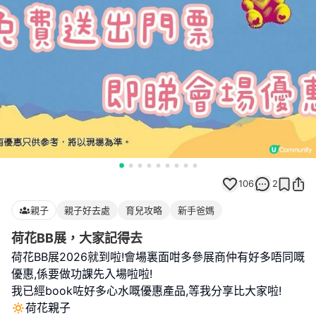
106
2
親子
親子好去處
育兒攻略
新手爸媽
荷花BB展，大家記得去
荷花BB展2026就到啦!會場裏面咁多參展商仲有好多唔同嘅
優惠,係要做功課先入場啦啦!
我已經book咗好多心水嘅優惠產品,等我分享比大家啦!
🔅荷花親子