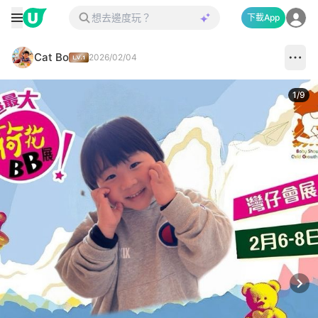
下載App
Cat Bo
2026/02/04
1
/
9
Next