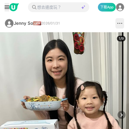
下載App
Jenny So
2026/01/31
1
/
9
Next