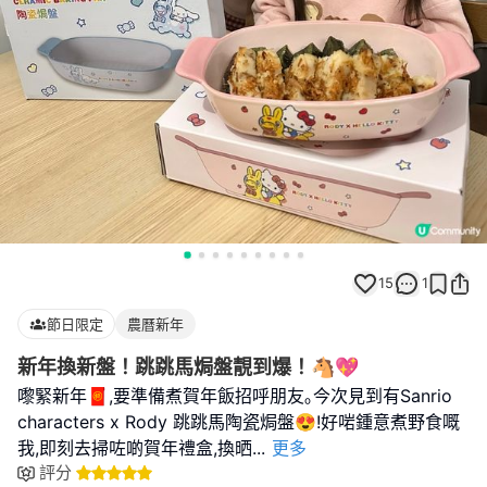
15
1
節日限定
農曆新年
新年換新盤！跳跳馬焗盤靚到爆！🐴💖
嚟緊新年🧧,要準備煮賀年飯招呼朋友｡今次見到有Sanrio
characters x Rody 跳跳馬陶瓷焗盤😍!好啱鍾意煮野食嘅
我,即刻去掃咗啲賀年禮盒,換晒
...
更多
評分