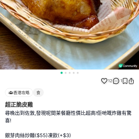
12
1
香港攻略
食
超正脆皮雞
尋晚出到佐敦,發現呢間茶餐廳性價比超高!佢哋嘅炸雞有驚
喜!
銀芽肉絲炒麵($55)凍飲(+$3)