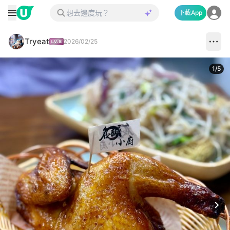
下載App
Tryeat
2026/02/25
1
/
5
Next