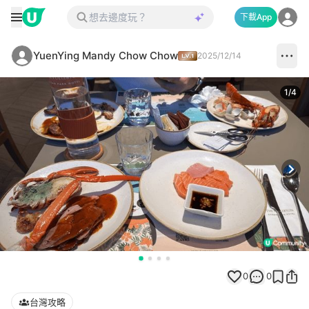
下載App
YuenYing Mandy Chow Chow
2025/12/14
1
/
4
Next
0
0
台灣攻略