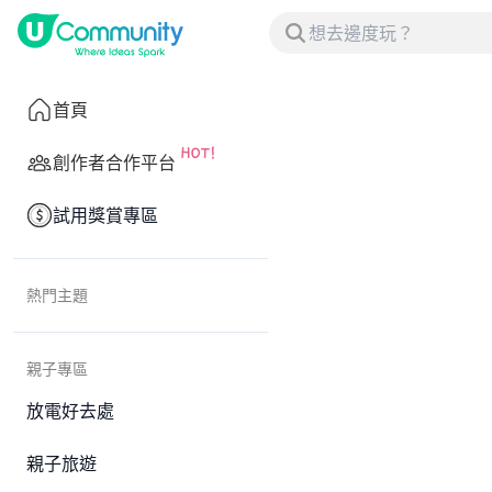
首頁
創作者合作平台
試用獎賞專區
熱門主題
親子專區
放電好去處
親子旅遊