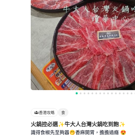
香港攻略
食
火鍋控必選✨️牛大人台灣火鍋吃到飽✨️
識得食椒先至夠囂🤭香麻開胃，擔擔過癮 😍