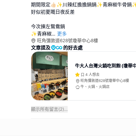
期間限定👍🏻✨️川辣紅擔擔鍋鍋✨️青麻椒牛骨鍋
好似初夏嘅日夜反差
今次揀左鴛鴦鍋
✨️青麻椒
...
更多
旺角彌敦道628號瓊華中心8樓
文章提及
的好去處
牛大人台灣火鍋吃到飽 (瓊華中
4
人想去
旺角彌敦道628號瓊華中心8樓
牛、火鍋、火鍋店
顯示所有留言(
2
)...