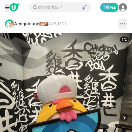
下載App
Amigoleung
2025/12/23
1
/
2
Next