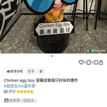
0
0
香港攻略
打卡
食
#我想去AIA嘉年華
評分
發表第一個留言...