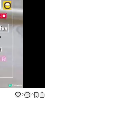
Unmute
2
0