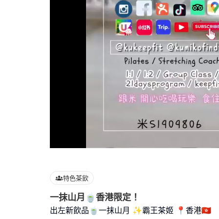
Loaded
:
100.00%
特色茶飲
一抹山月🍵香港限定！
出左新飲品🍵一抹山月 ✨霸王茶姬 📍香港🇭🇰