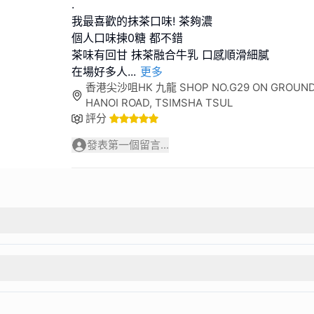
.
我最喜歡的抹茶口味! 茶夠濃
個人口味揀0糖 都不錯
茶味有回甘 抹茶融合牛乳 口感順滑細膩
在場好多人
...
更多
香港尖沙咀HK 九龍 SHOP NO.G29 ON GROUND F
HANOI ROAD, TSIMSHA TSUL
評分
發表第一個留言...