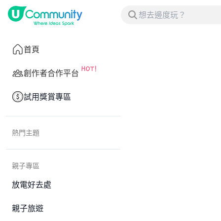
首頁
創作者合作平台
試用獎賞專區
熱門主題
親子專區
放電好去處
親子旅遊