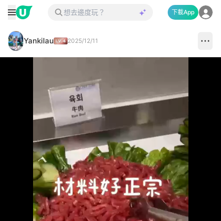
下載App
Yankilau
2025/12/11