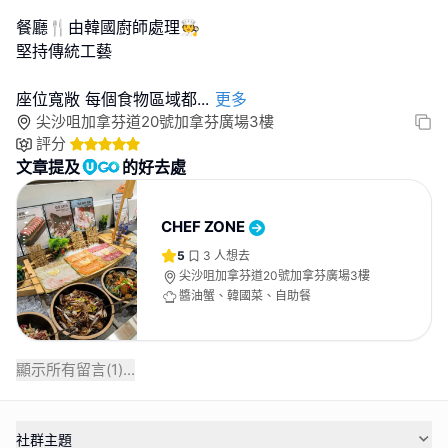
餐廳🍴由韓國廚師處理🧑‍🍳
堅持傳統工藝
座位寬敞 每個食物區域都
...
更多
尖沙咀加拿芬道20號加拿芬廣場3樓
評分
文章提及
的好去處
CHEF ZONE
5
3
人想去
尖沙咀加拿芬道20號加拿芬廣場3樓
醬油蟹、韓國菜、自助餐
顯示所有留言(
1
)...
社群主題