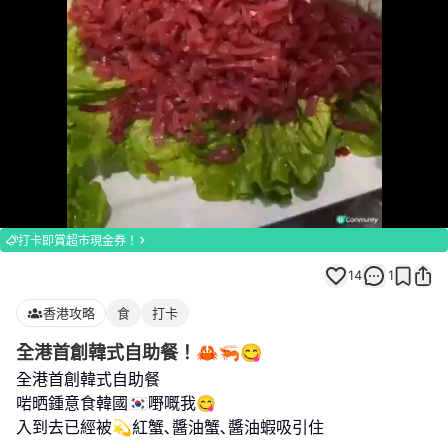
Loaded
:
Unmute
100.00%
打卡即賞超市現金券！
14
1
香港攻略
食
打卡
全港首創韓式自助餐！🦀🦐😋
全港首創韓式自助餐
啱晒鍾意食韓國🇰🇷嘢嘅我😋
入到去已經被💫紅蟹､醬油蟹､醬油蝦吸引住