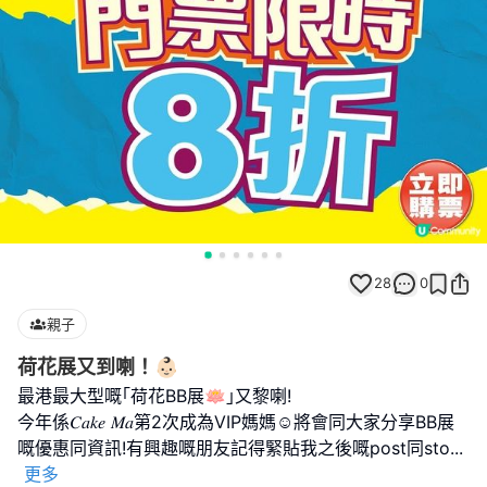
28
0
親子
荷花展又到喇！👶🏻
最港最大型嘅｢荷花BB展🪷｣又黎喇!
今年係𝐶𝑎𝑘𝑒 𝑀𝑎第2次成為VIP媽媽☺️將會同大家分享BB展
嘅優惠同資訊!有興趣嘅朋友記得緊貼我之後嘅post同sto
...
更多