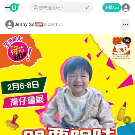
下載App
Jenny So
2026/01/24
1
/
6
Next