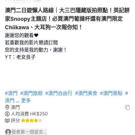
澳門二日遊懶人路線｜大三巴隱藏版拍照點！英記餅
家Snoopy主題店！必買澳門葡撻杯還有澳門限定
Chiikawa、大耳狗一次報你知！
謝謝您的觀看❤️
若喜歡我的影片懇請訂閱
您的支持是我的動力，謝謝！
YT：老女良子
#澳門
#澳門旅遊
#澳門自由行
#澳門美食
#澳門景點
#
澳門
...
更多
澳門
人均消費
HK$
250
評分
發表第一個留言...