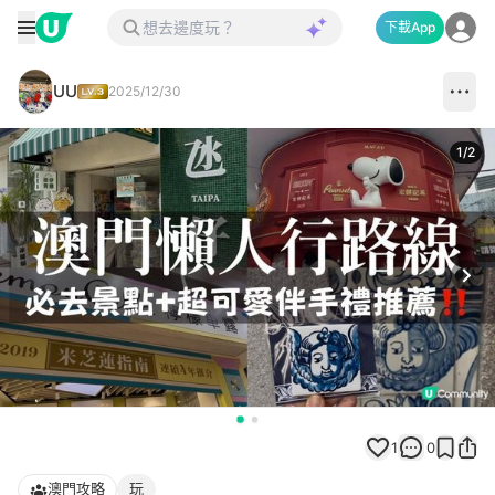
下載App
UU
2025/12/30
1
/
2
Next
1
0
澳門攻略
玩