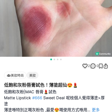
2
0
美妝時尚
美妝
低飽和灰粉唇膏試色！薄塗超仙😍💄
低飽和灰粉|MAC 唇膏💄試色
Matte Lipstick
#666
Sweet Deal 呢枝個人覺得薄塗>厚
塗
薄塗喺特別正嘅灰粉色 ,最愛😍嘅使用方式喺用
...
更多