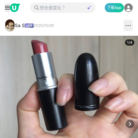
下載App
Sa S
2025/10/28
1
/
4
Next