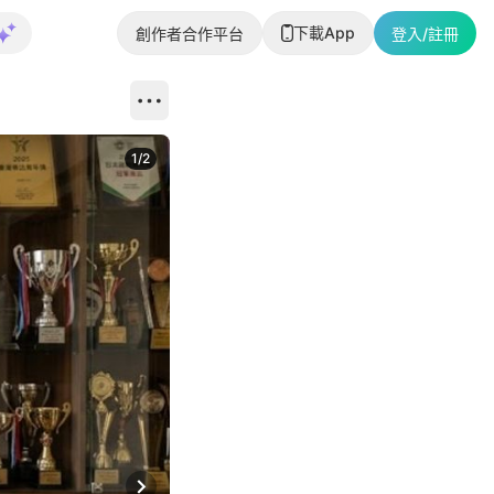
下載App
創作者合作平台
登入/註冊
1
/
2
即睇更多社