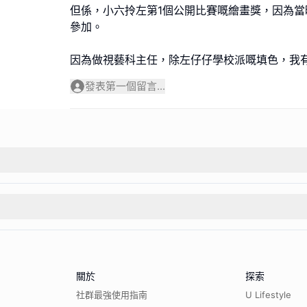
但係，小六拎左第1個公開比賽嘅繪畫獎，因為當
參加。
因為做視藝科主任，除左仔仔學校派嘅填色，我
發表第一個留言...
關於
探索
社群最強使用指南
U Lifestyle