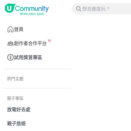
首頁
創作者合作平台
試用獎賞專區
熱門主題
親子專區
放電好去處
親子旅遊