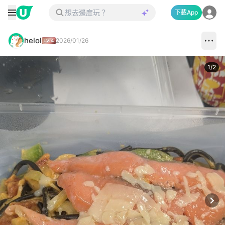
下載App
helol
2026/01/26
1
/
2
Next