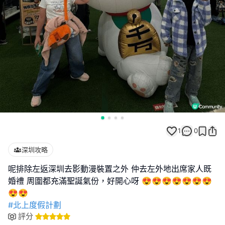
1
0
深圳攻略
呢排除左返深圳去影動漫裝置之外 仲去左外地出席家人既
婚禮 周圍都充滿聖誕氣份，好開心呀 😍😍😍😍😍😍😍
#北上度假計劃
評分