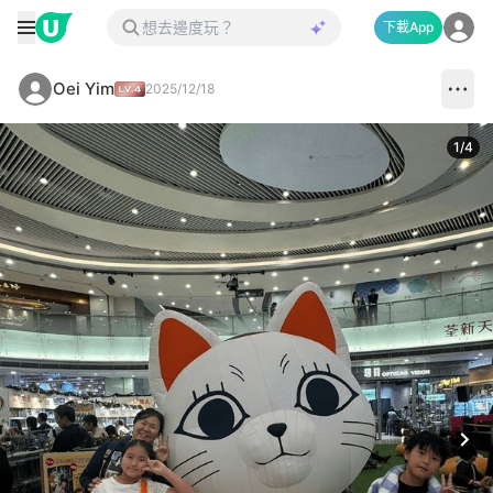
下載App
Oei Yim
2025/12/18
1
/
4
Next