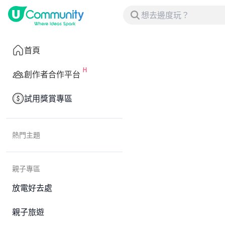
首頁
創作者合作平台
試用獎賞專區
熱門主題
親子專區
放電好去處
親子旅遊