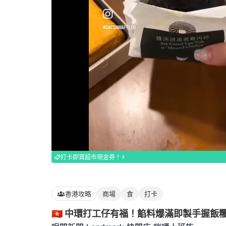
Loaded
:
100.00%
打卡即賞超市現金券！
香港攻略
商場
食
打卡
🇭🇰 中環打工仔有福！餡料爆滿即製手握飯糰