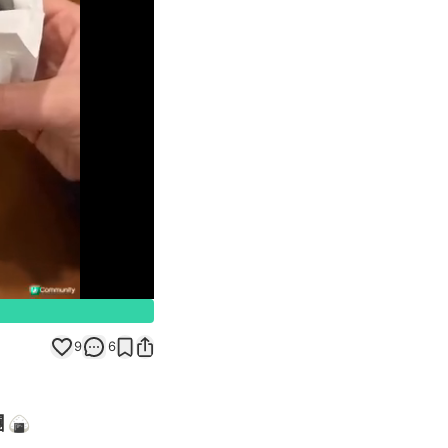
Unmute
9
6
 🍙