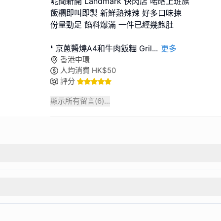
呢間新開 Landmark 快閃店 啱晒上班族
飯糰即叫即製 新鮮熱辣辣 好多口味揀
份量勁足 餡料爆滿 一件已經幾飽肚
❛ 京蔥醬燒A4和牛肉飯糰 Gril
...
更多
香港中環
人均消費
HK$
50
評分
顯示所有留言(
6
)...