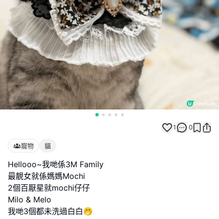
1
0
寵物
貓
Hellooo~我哋係3M Family
最靚女就係媽媽Mochi
2個百厭星就mochi仔仔
Milo & Melo
我哋3個都未洗過白白🤭