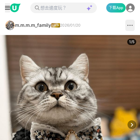
下載App
m.m.m.m_family
2026/01/20
1
/
5
Next