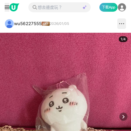
下載App
wu56227555
2026/01/05
1
/
4
Next