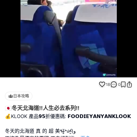
Loaded
:
Unmute
94.74%
18
0
日本攻略
🇯🇵冬天北海道‼️人生必去系列‼️
💰KLOOK 產品𝟵𝟱折優惠碼: 𝗙𝗢𝗢𝗗𝗜𝗘𝗬𝗔𝗡𝗬𝗔𝗡𝗞𝗟𝗢𝗢𝗞
冬天的北海道 真 的 超 美٩(˃̶͈̀௰˂̶͈́)و