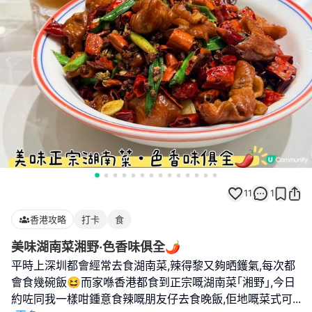
11
1
香港攻略
打卡
食
美味湖南菜湘野·色香味俱全🌶️
平時上深圳都會經常去食湖南菜,辣得黎又夠晒鑊氣,每次都
會食幾碗飯😆而家喺香港都食到正宗嘅湖南菜｢湘野｣,今日
約咗同我一樣咁鍾意食辣嘅朋友仔去食晚飯,佢地嘅菜式可
...