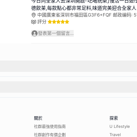
今日同全家人去深圳開啟｢吃喝玩樂｣慢活一日遊
德飲茶,每款點心都非常足料,味道完美迎合全家人
中國廣東省深圳市福田區G3F6+FQF 邮政编码: 51
評分
發表第一個留言...
關於
探索
社群最強使用指南
U Lifestyle
社群創作有價企劃
Travel