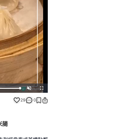
Unmute
Fullscreen
29
0
米腸