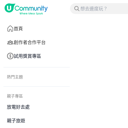
首頁
創作者合作平台
試用獎賞專區
熱門主題
親子專區
放電好去處
親子旅遊