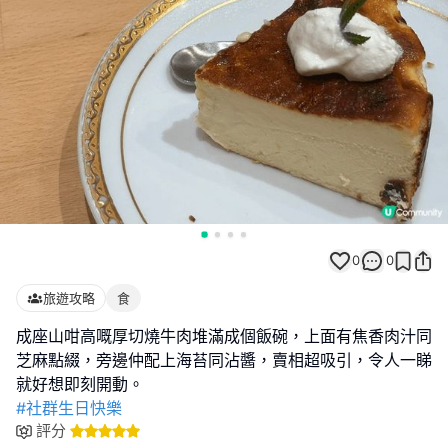
0
0
旅遊攻略
食
成座山咁高嘅厚切燒牛肉堆滿成個飯碗，上面有焦香肉汁同
芝麻點綴，旁邊仲配上海苔同沾醬，賣相超吸引，令人一睇
#社群生日快樂
評分