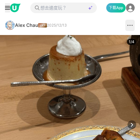
下載App
Alex Chau
2025/12/13
1
/
4
Next