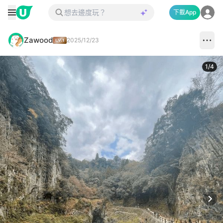
下載App
Zawood
2025/12/23
1
/
4
Next