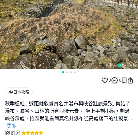
0
0
日本攻略
秋季楓紅 , 近距離欣賞真名井瀑布與峽谷壯麗景致, 集結了
瀑布、峽谷、山林的所有浪漫元素。 坐上手劃小船，劃過
峽谷深處，抬頭就能看到真名井瀑布從高處落下的壯觀景
...
更多
評分